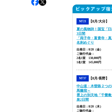
【8月/大分】
M721
夏の風物詩！国宝「臼
3日間
「両子寺・富貴寺・真
名刹めぐり
出発日：8/28（金）
ご旅行代金：
2名1室 138,000円
1名1室 145,000円
【8月/長野】
M737
中山道・木曽路２つの
馬籠宿～
雲上の別天地「千畳敷
泉2日間
出発日：8/20（木）
ご旅行代金：