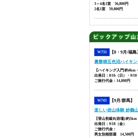
3～4名1室 56,800円
2名1室 59,800円
【8・9月/福島
W733
裏磐梯五色沼ハイキン
【ハイキング入門/約4km
出発日：8/16（日）・9/1
ご旅行代金：14,800円
【9月/群馬】
W743
楽しい岩山体験 妙義
【
登山初級B
(岩場)/約5k
出発日：9/18（金）
ご旅行代金：
男女別相部屋
14,500円