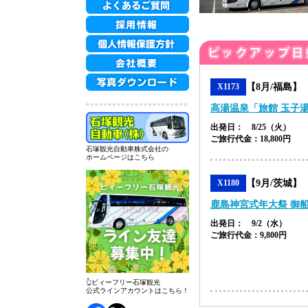
【8月/福島】
X1173
高湯温泉「旅館 玉子
出発日： 8/25（火）
ご旅行代金：18,800円
石塚観光自動車株式会社の
ホームページはこちら
【9月/茨城】
X1180
鹿島神宮式年大祭 御
出発日： 9/2（水）
ご旅行代金：9,800円
👆ビィーフリー石塚観光
公式ラインアカウントはこちら！